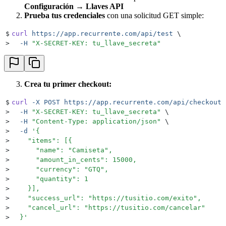
Configuración → Llaves API
Prueba tus credenciales
con una solicitud GET simple:
$
curl
 https://app.recurrente.com/api/test
 \
>
  -H
 "
X-SECRET-KEY: tu_llave_secreta
"
Crea tu primer checkout:
$
curl
 -X
 POST
 https://app.recurrente.com/api/checkouts
>
  -H
 "
X-SECRET-KEY: tu_llave_secreta
"
 \
>
  -H
 "
Content-Type: application/json
"
 \
>
  -d
 '
{
>
    "items": [{
>
      "name": "Camiseta",
>
      "amount_in_cents": 15000,
>
      "currency": "GTQ",
>
      "quantity": 1
>
    }],
>
    "success_url": "https://tusitio.com/exito",
>
    "cancel_url": "https://tusitio.com/cancelar"
>
  }
'