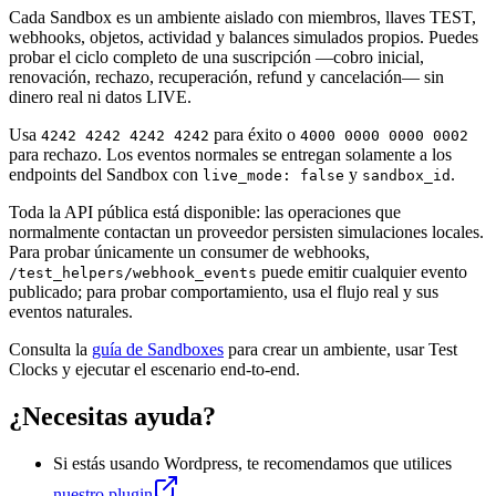
Cada Sandbox es un ambiente aislado con miembros, llaves TEST,
webhooks, objetos, actividad y balances simulados propios. Puedes
probar el ciclo completo de una suscripción —cobro inicial,
renovación, rechazo, recuperación, refund y cancelación— sin
dinero real ni datos LIVE.
Usa
para éxito o
4242 4242 4242 4242
4000 0000 0000 0002
para rechazo. Los eventos normales se entregan solamente a los
endpoints del Sandbox con
y
.
live_mode: false
sandbox_id
Toda la API pública está disponible: las operaciones que
normalmente contactan un proveedor persisten simulaciones locales.
Para probar únicamente un consumer de webhooks,
puede emitir cualquier evento
/test_helpers/webhook_events
publicado; para probar comportamiento, usa el flujo real y sus
eventos naturales.
Consulta la
guía de Sandboxes
para crear un ambiente, usar Test
Clocks y ejecutar el escenario end-to-end.
¿Necesitas ayuda?
Si estás usando Wordpress, te recomendamos que utilices
nuestro plugin
.