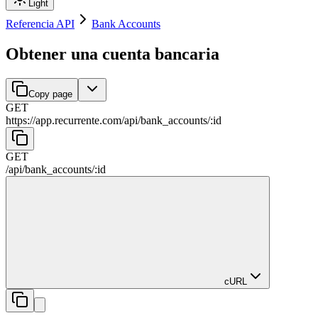
Light
Referencia API
Bank Accounts
Obtener una cuenta bancaria
Copy page
GET
https://app.recurrente.com/api
/
bank_accounts
/
:
id
GET
/api
/
bank_accounts
/
:
id
cURL