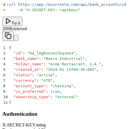
$
curl
 https://app.recurrente.com/api/bank_accounts/id
 
>
     -H
 "
X-SECRET-KEY: <apiKey>
"
Try it
200
Retrieved
1
{
2
  "
id
"
:
 "
ba_lmgbvesmihkqzma3
"
,
3
  "
bank_name
"
:
 "
Banco Industrial
"
,
4
  "
holder_name
"
:
 "
Acme Restaurant, S.A.
"
,
5
  "
created_at
"
:
 "
2024-01-15T09:30:00Z
"
,
6
  "
status
"
:
 "
active
"
,
7
  "
currency
"
:
 "
GTQ
"
,
8
  "
account_type
"
:
 "
checking
"
,
9
  "
is_preferred
"
:
 true
,
10
  "
ownership_type
"
:
 "
external
"
11
}
Authentication
X-SECRET-KEY
string