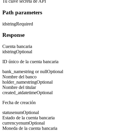
Tu clave secreta de API
Path parameters
id
string
Required
Response
Cuenta bancaria
id
string
Optional
ID único de la cuenta bancaria
bank_name
string or null
Optional
Nombre del banco
holder_name
string
Optional
Nombre del titular
created_at
datetime
Optional
Fecha de creación
status
enum
Optional
Estado de la cuenta bancaria
currency
enum
Optional
Moneda de la cuenta bancaria