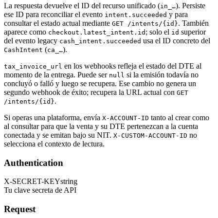
La respuesta devuelve el ID del recurso unificado (
). Persiste
in_…
ese ID para reconciliar el evento
y para
intent.succeeded
consultar el estado actual mediante
. También
GET /intents/{id}
aparece como
; solo el
superior
checkout.latest_intent.id
id
del evento legacy
usa el ID concreto del
cash_intent.succeeded
(
).
CashIntent
ca_…
en los webhooks refleja el estado del DTE al
tax_invoice_url
momento de la entrega. Puede ser
si la emisión todavía no
null
concluyó o falló y luego se recupera. Ese cambio no genera un
segundo webhook de éxito; recupera la URL actual con
GET
.
/intents/{id}
Si operas una plataforma, envía
tanto al crear como
X-ACCOUNT-ID
al consultar para que la venta y su DTE pertenezcan a la cuenta
conectada y se emitan bajo su NIT.
no
X-CUSTOM-ACCOUNT-ID
selecciona el contexto de lectura.
Authentication
X-SECRET-KEY
string
Tu clave secreta de API
Request