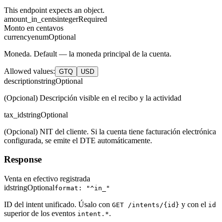
This endpoint expects an object.
amount_in_cents
integer
Required
Monto en centavos
currency
enum
Optional
Moneda. Default — la moneda principal de la cuenta.
Allowed values
:
GTQ
USD
description
string
Optional
(Opcional) Descripción visible en el recibo y la actividad
tax_id
string
Optional
(Opcional) NIT del cliente. Si la cuenta tiene facturación electrónica
configurada, se emite el DTE automáticamente.
Response
Venta en efectivo registrada
id
string
Optional
format: "^in_"
ID del intent unificado. Úsalo con
y con el
GET /intents/{id}
id
superior de los eventos
.
intent.*