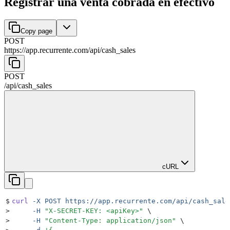
Registrar una venta cobrada en efectivo
Copy page
POST
https://app.recurrente.com/api
/
cash_sales
POST
/api
/
cash_sales
cURL
$
curl
 -X
 POST
 https://app.recurrente.com/api/cash_sale
>
     -H
 "
X-SECRET-KEY: <apiKey>
"
 \
>
     -H
 "
Content-Type: application/json
"
 \