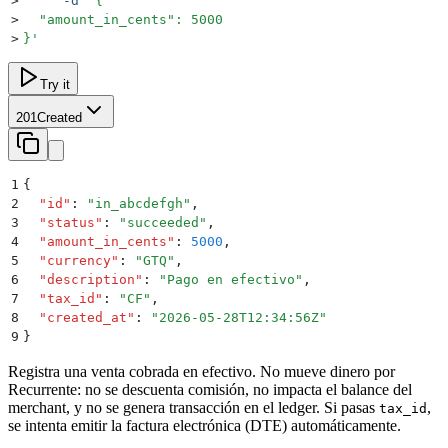
>
     -d
 '
{
>
  "amount_in_cents": 5000
>
}
'
Try it
201
Created
1
{
2
  "
id
"
:
 "
in_abcdefgh
"
,
3
  "
status
"
:
 "
succeeded
"
,
4
  "
amount_in_cents
"
:
 5000
,
5
  "
currency
"
:
 "
GTQ
"
,
6
  "
description
"
:
 "
Pago en efectivo
"
,
7
  "
tax_id
"
:
 "
CF
"
,
8
  "
created_at
"
:
 "
2026-05-28T12:34:56Z
"
9
}
Registra una venta cobrada en efectivo. No mueve dinero por
Recurrente: no se descuenta comisión, no impacta el balance del
merchant, y no se genera transacción en el ledger. Si pasas
,
tax_id
se intenta emitir la factura electrónica (DTE) automáticamente.