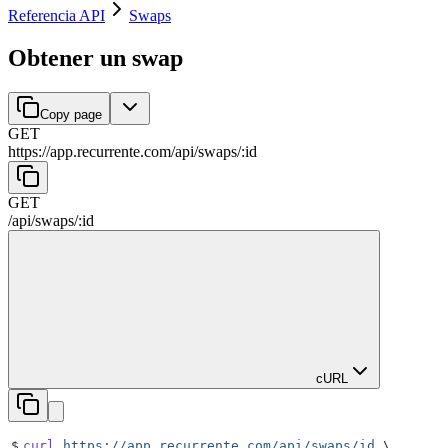
Referencia API
Swaps
Obtener un swap
Copy page
GET
https://app.recurrente.com/api
/
swaps
/
:
id
GET
/api
/
swaps
/
:
id
cURL
$
curl
 https://app.recurrente.com/api/swaps/id
 \