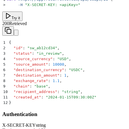
>
     -H
 "
X-SECRET-KEY: <apiKey>
"
Try it
200
Retrieved
1
{
2
  "
id
"
:
 "
sw_ab12cd34
"
,
3
  "
status
"
:
 "
in_review
"
,
4
  "
source_currency
"
:
 "
USD
"
,
5
  "
source_amount
"
:
 10000
,
6
  "
destination_currency
"
:
 "
USDC
"
,
7
  "
destination_amount
"
:
 1
,
8
  "
exchange_rate
"
:
 1.1
,
9
  "
chain
"
:
 "
base
"
,
10
  "
recipient_address
"
:
 "
string
"
,
11
  "
created_at
"
:
 "
2024-01-15T09:30:00Z
"
12
}
Authentication
X-SECRET-KEY
string