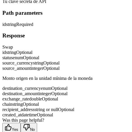
Tu clave secreta de API
Path parameters
id
string
Required
Response
Swap
id
string
Optional
status
enum
Optional
source_currency
string
Optional
source_amount
integer
Optional
Monto origen en la unidad mínima de la moneda
destination_currency
enum
Optional
destination_amount
integer
Optional
exchange_rate
double
Optional
chain
string
Optional
recipient_address
string or null
Optional
created_at
datetime
Optional
Was this page helpful?
Yes
No