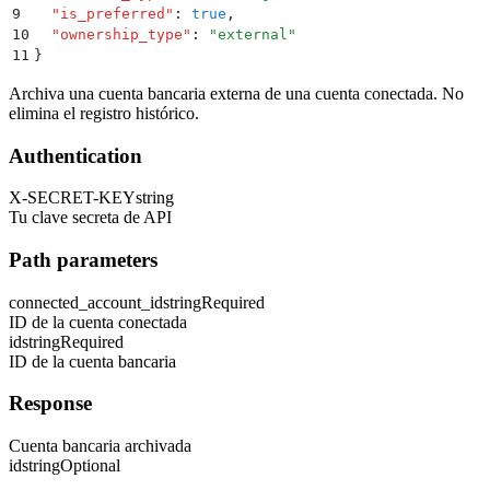
9
  "
is_preferred
"
:
 true
,
10
  "
ownership_type
"
:
 "
external
"
11
}
Archiva una cuenta bancaria externa de una cuenta conectada. No
elimina el registro histórico.
Authentication
X-SECRET-KEY
string
Tu clave secreta de API
Path parameters
connected_account_id
string
Required
ID de la cuenta conectada
id
string
Required
ID de la cuenta bancaria
Response
Cuenta bancaria archivada
id
string
Optional