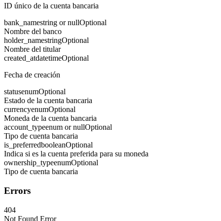
ID único de la cuenta bancaria
bank_name
string or null
Optional
Nombre del banco
holder_name
string
Optional
Nombre del titular
created_at
datetime
Optional
Fecha de creación
status
enum
Optional
Estado de la cuenta bancaria
currency
enum
Optional
Moneda de la cuenta bancaria
account_type
enum or null
Optional
Tipo de cuenta bancaria
is_preferred
boolean
Optional
Indica si es la cuenta preferida para su moneda
ownership_type
enum
Optional
Tipo de cuenta bancaria
Errors
404
Not Found Error