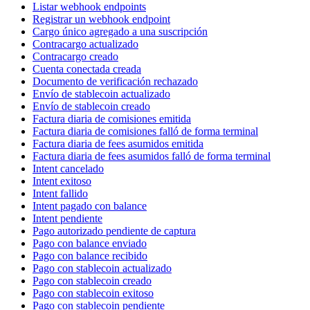
Listar webhook endpoints
Registrar un webhook endpoint
Cargo único agregado a una suscripción
Contracargo actualizado
Contracargo creado
Cuenta conectada creada
Documento de verificación rechazado
Envío de stablecoin actualizado
Envío de stablecoin creado
Factura diaria de comisiones emitida
Factura diaria de comisiones falló de forma terminal
Factura diaria de fees asumidos emitida
Factura diaria de fees asumidos falló de forma terminal
Intent cancelado
Intent exitoso
Intent fallido
Intent pagado con balance
Intent pendiente
Pago autorizado pendiente de captura
Pago con balance enviado
Pago con balance recibido
Pago con stablecoin actualizado
Pago con stablecoin creado
Pago con stablecoin exitoso
Pago con stablecoin pendiente