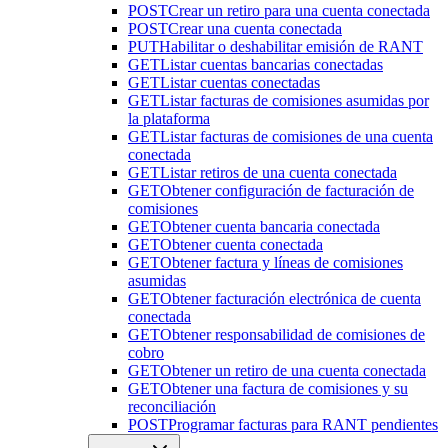
POST
Crear un retiro para una cuenta conectada
POST
Crear una cuenta conectada
PUT
Habilitar o deshabilitar emisión de RANT
GET
Listar cuentas bancarias conectadas
GET
Listar cuentas conectadas
GET
Listar facturas de comisiones asumidas por
la plataforma
GET
Listar facturas de comisiones de una cuenta
conectada
GET
Listar retiros de una cuenta conectada
GET
Obtener configuración de facturación de
comisiones
GET
Obtener cuenta bancaria conectada
GET
Obtener cuenta conectada
GET
Obtener factura y líneas de comisiones
asumidas
GET
Obtener facturación electrónica de cuenta
conectada
GET
Obtener responsabilidad de comisiones de
cobro
GET
Obtener un retiro de una cuenta conectada
GET
Obtener una factura de comisiones y su
reconciliación
POST
Programar facturas para RANT pendientes