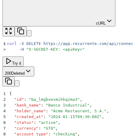
cURL
$
curl
 -X
 DELETE
 https://app.recurrente.com/api/connect
>
     -H
 "
X-SECRET-KEY: <apiKey>
"
Try it
200
Deleted
1
{
2
  "
id
"
:
 "
ba_lmgbvesmihkqzma3
"
,
3
  "
bank_name
"
:
 "
Banco Industrial
"
,
4
  "
holder_name
"
:
 "
Acme Restaurant, S.A.
"
,
5
  "
created_at
"
:
 "
2024-01-15T09:30:00Z
"
,
6
  "
status
"
:
 "
active
"
,
7
  "
currency
"
:
 "
GTQ
"
,
8
  "
account_type
"
:
 "
checking
"
,