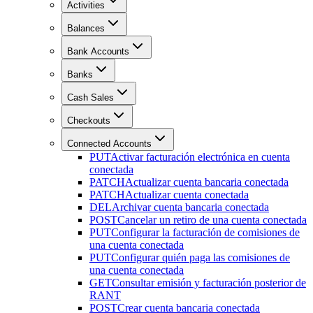
Activities
Balances
Bank Accounts
Banks
Cash Sales
Checkouts
Connected Accounts
PUT
Activar facturación electrónica en cuenta
conectada
PATCH
Actualizar cuenta bancaria conectada
PATCH
Actualizar cuenta conectada
DEL
Archivar cuenta bancaria conectada
POST
Cancelar un retiro de una cuenta conectada
PUT
Configurar la facturación de comisiones de
una cuenta conectada
PUT
Configurar quién paga las comisiones de
una cuenta conectada
GET
Consultar emisión y facturación posterior de
RANT
POST
Crear cuenta bancaria conectada