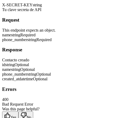
X-SECRET-KEY
string
Tu clave secreta de API
Request
This endpoint expects an object.
name
string
Required
phone_number
string
Required
Response
Contacto creado
id
string
Optional
name
string
Optional
phone_number
string
Optional
created_at
datetime
Optional
Errors
400
Bad Request Error
Was this page helpful?
Yes
No