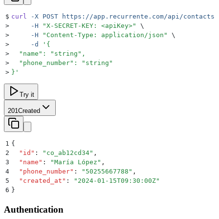
$
curl
 -X
 POST
 https://app.recurrente.com/api/contacts
 
>
     -H
 "
X-SECRET-KEY: <apiKey>
"
 \
>
     -H
 "
Content-Type: application/json
"
 \
>
     -d
 '
{
>
  "name": "string",
>
  "phone_number": "string"
>
}
'
Try it
201
Created
1
{
2
  "
id
"
:
 "
co_ab12cd34
"
,
3
  "
name
"
:
 "
María López
"
,
4
  "
phone_number
"
:
 "
50255667788
"
,
5
  "
created_at
"
:
 "
2024-01-15T09:30:00Z
"
6
}
Authentication