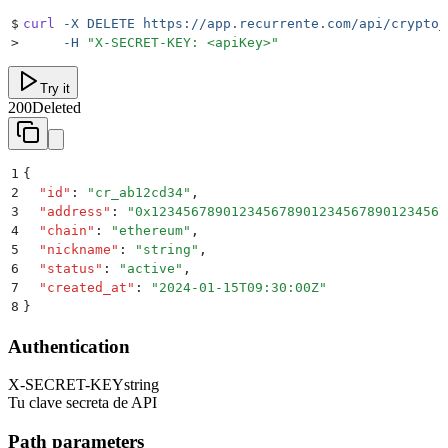
$
curl
 -X
 DELETE
 https://app.recurrente.com/api/crypto_
>
     -H
 "
X-SECRET-KEY: <apiKey>
"
Try it
200
Deleted
1
{
2
  "
id
"
:
 "
cr_ab12cd34
"
,
3
  "
address
"
:
 "
0x1234567890123456789012345678901234567
4
  "
chain
"
:
 "
ethereum
"
,
5
  "
nickname
"
:
 "
string
"
,
6
  "
status
"
:
 "
active
"
,
7
  "
created_at
"
:
 "
2024-01-15T09:30:00Z
"
8
}
Authentication
X-SECRET-KEY
string
Tu clave secreta de API
Path parameters