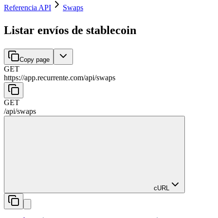
Referencia API
Swaps
Listar envíos de stablecoin
Copy page
GET
https://app.recurrente.com/api
/
swaps
GET
/api
/
swaps
cURL