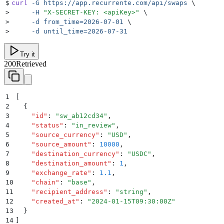
$
curl
 -G
 https://app.recurrente.com/api/swaps
 \
>
     -H
 "
X-SECRET-KEY: <apiKey>
"
 \
>
     -d
 from_time=2026-07-01
 \
>
     -d
 until_time=2026-07-31
Try it
200
Retrieved
1
[
2
  {
3
    "
id
"
:
 "
sw_ab12cd34
"
,
4
    "
status
"
:
 "
in_review
"
,
5
    "
source_currency
"
:
 "
USD
"
,
6
    "
source_amount
"
:
 10000
,
7
    "
destination_currency
"
:
 "
USDC
"
,
8
    "
destination_amount
"
:
 1
,
9
    "
exchange_rate
"
:
 1.1
,
10
    "
chain
"
:
 "
base
"
,
11
    "
recipient_address
"
:
 "
string
"
,
12
    "
created_at
"
:
 "
2024-01-15T09:30:00Z
"
13
  }
14
]