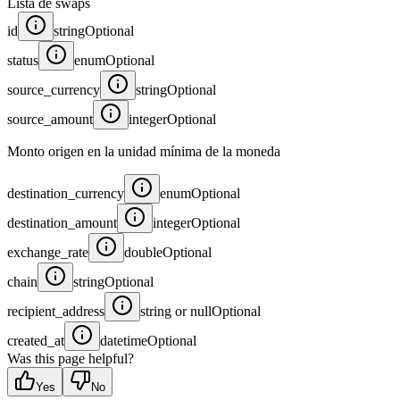
Lista de swaps
id
string
Optional
status
enum
Optional
source_currency
string
Optional
source_amount
integer
Optional
Monto origen en la unidad mínima de la moneda
destination_currency
enum
Optional
destination_amount
integer
Optional
exchange_rate
double
Optional
chain
string
Optional
recipient_address
string or null
Optional
created_at
datetime
Optional
Was this page helpful?
Yes
No